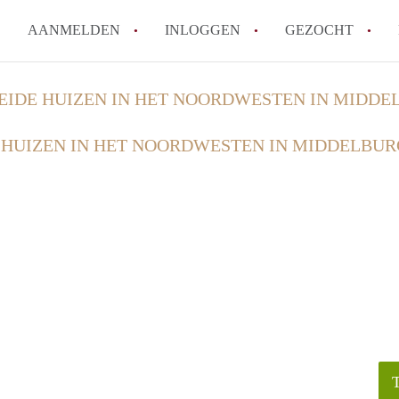
AANMELDEN
INLOGGEN
GEZOCHT
How to translate KamerMiddel
EIDE HUIZEN IN HET NOORDWESTEN IN MIDDE
Wat is KamerMiddelburg?
 HUIZEN IN HET NOORDWESTEN IN MIDDELBUR
Hoeveel kost het om te reager
Wat is de privacyverklaring v
Berekent KamerMiddelburg mak
Alle veelgestelde vragen