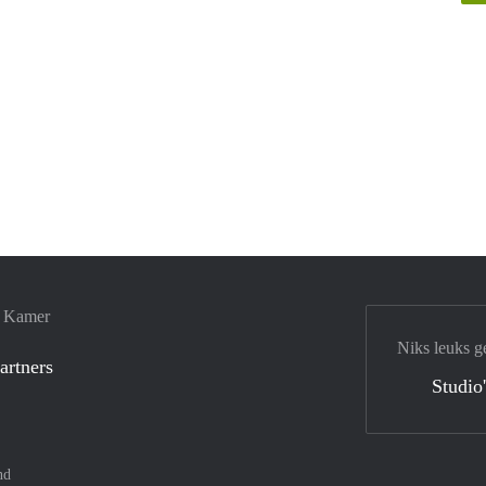
e Kamer
Niks leuks g
artners
Studio
nd