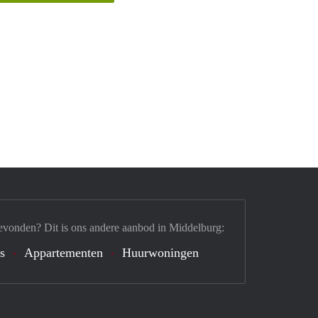
evonden? Dit is ons andere aanbod in Middelburg:
's
Appartementen
Huurwoningen