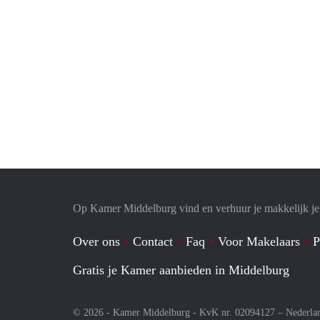
Op Kamer Middelburg vind en verhuur je makkelijk j
Over ons
Contact
Faq
Voor Makelaars
P
Gratis je Kamer aanbieden in Middelburg
© 2026 - Kamer Middelburg - KvK nr. 02094127 –
Nederla