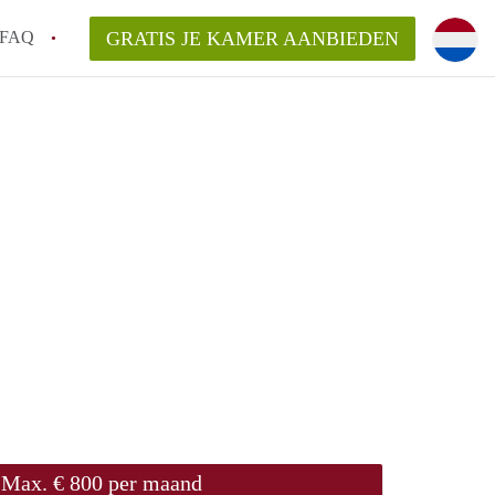
FAQ
GRATIS JE KAMER AANBIEDEN
burg!
en op een Kamer in Middelburg?
an Kamermiddelburg?
elaarsvergoeding/bemiddelingsvergoeding?
Max. € 800 per maand