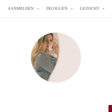
AANMELDEN
INLOGGEN
GEZOCHT
How to translate KamerMiddel
Wat is KamerMiddelburg?
Hoeveel kost het om te reager
Wat is de privacyverklaring v
Berekent KamerMiddelburg mak
Alle veelgestelde vragen