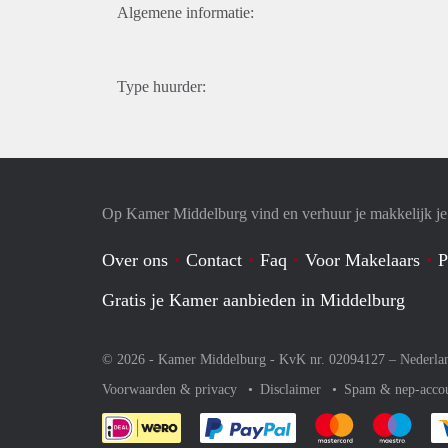
Algemene informatie:
Type huurder:
Op Kamer Middelburg vind en verhuur je makkelijk j
Over ons
Contact
Faq
Voor Makelaars
P
Gratis je Kamer aanbieden in Middelburg
© 2026 - Kamer Middelburg - KvK nr. 02094127 –
Nederla
Voorwaarden & privacy
Disclaimer
Spam & nep-acco
Je rekent gemakkelijk af 
Je rekent gemak
Je rek