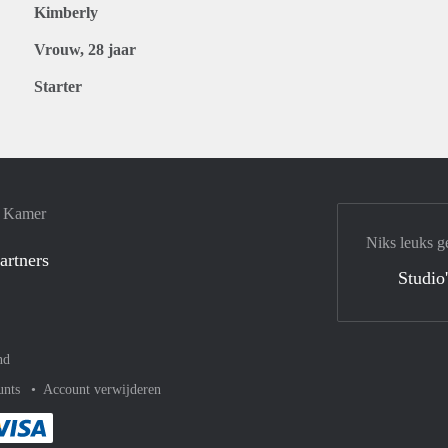
Kimberly
Vrouw, 28 jaar
Starter
e Kamer
Niks leuks g
artners
Studio
nd
unts
Account verwijderen
met Paypal
kelijk af met Mastercard
ent gemakkelijk af met Meastro
Je rekent gemakkelijk af met Visa